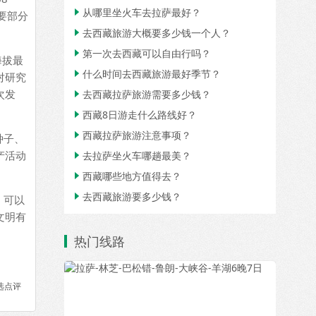
从哪里坐火车去拉萨最好？

要部分
去西藏旅游大概要多少钱一个人？

第一次去西藏可以自由行吗？

海拔最
什么时间去西藏旅游最好季节？

对研究
次发
去西藏拉萨旅游需要多少钱？

西藏8日游走什么路线好？

西藏拉萨旅游注意事项？

种子、
产活动
去拉萨坐火车哪趟最美？

西藏哪些地方值得去？

去西藏旅游要多少钱？

。可以
文明有
热门线路
选点评