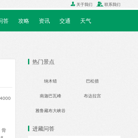

关于我们

联系我们
问答
攻略
资讯
交通
天气
热门景点
纳木错
巴松措
南迦巴瓦峰
布达拉宫
000
雅鲁藏布大峡谷
进藏问答
、骨
8