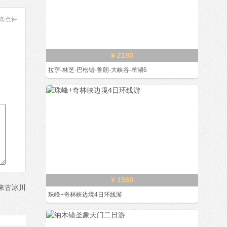
条点评
¥ 2180
拉萨-林芝-巴松错-鲁朗-大峡谷-羊湖6
¥ 1560
来古冰川
珠峰+奇林峡边境4日环线游