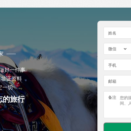
姓名
家
手机
注做好一件事
查签证资料
邮箱
定一切
忘的旅行
备注