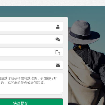



