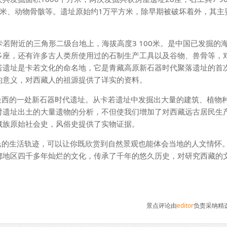
及粟米、动物骨骸等。遗址原始约1万平方米，除早期被破坏着外，其主
附近的三角形二级台地上，海拔高度3 100米。是中国已发掘的
多座，还有许多古人类所使用过的石制生产工具以及谷物、兽骨等，
若遗址是卡若文化的命名地，它是青藏高原新石器时代聚落遗址的首
的意义，对西藏人的祖源提供了详实的资料。
西的一处新石器时代遗址。从卡若遗址中发掘出大量的建筑、植物
对遗址出土的大量遗物的分析，不但使我们增加了对西藏远古居民生
藏族原始社会史，风俗史提供了实物证据。
的生活轨迹，可以让你既欣赏到自然景观也能体会当地的人文情怀
都地区四千多年灿烂的文化，传承了千年的悠久历史，对研究西藏的
景点评论由
editor
负责采纳精