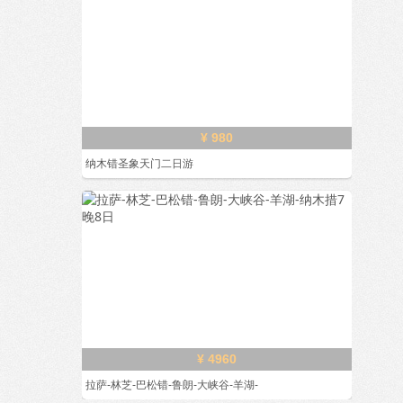
¥ 980
纳木错圣象天门二日游
¥ 4960
拉萨-林芝-巴松错-鲁朗-大峡谷-羊湖-