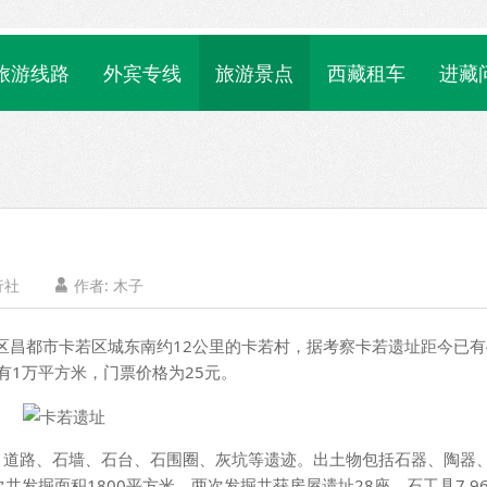
旅游线路
外宾专线
旅游景点
西藏租车
进藏
行社
作者: 木子

昌都市卡若区城东南约12公里的卡若村，据考察卡若遗址距今已有4
有1万平方米，门票价格为25元。
道路、石墙、石台、石围圈、灰坑等遗迹。出土物包括石器、陶器
发掘面积1800平方米，两次发掘共获房屋遗址28座，石工具7 96