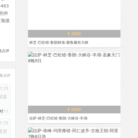
463
峰的外
有海拔
¥ 1250
林芝-巴松错-鲁朗林海-雅鲁藏布大峡
选点评
条点评
1:15
简直
¥ 2280
对
11
拉萨-林芝-巴松错-鲁朗-大峡谷-羊湖-
1:15
是尼