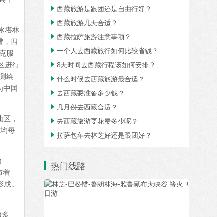
西藏旅游是跟团还是自由行好？

西藏旅游几天合适？

冰塔林
西藏拉萨旅游注意事项？

雪，四
一个人去西藏旅行如何比较省钱？

克服
区进行
8天时间去西藏行程该如何安排？

测绘
什么时候去西藏旅游最合适？

为中国
去西藏要准备多少钱？

几月份去西藏合适？

地区，
去西藏旅游要花费多少呢？

平均每
拉萨包车去林芝好还是跟团好？

为
热门线路
布着
形成。
0多