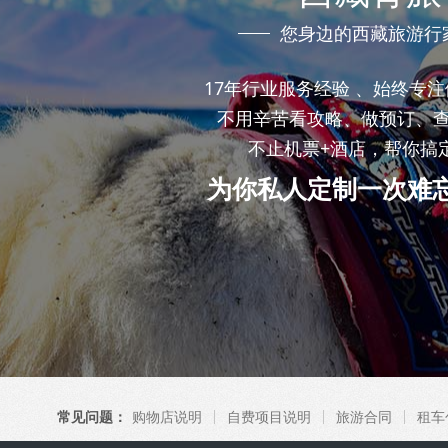
您身边的西藏旅游行
17年行业服务经验 、始终专
不用辛苦看攻略、做预订、
不止机票+酒店，帮你搞
为你私人定制一次难
常见问题：
购物店说明
自费项目说明
旅游合同
租车