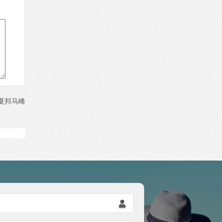
夏邦马峰
