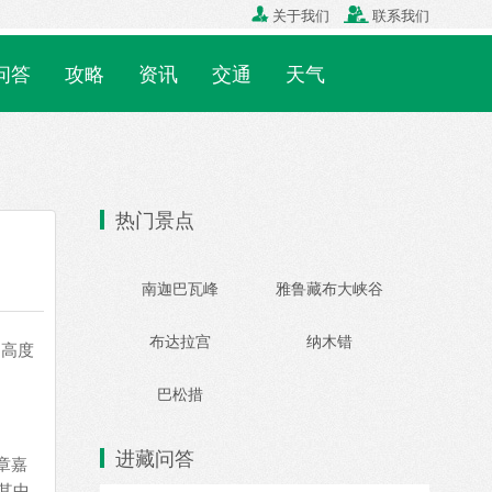

关于我们

联系我们
问答
攻略
资讯
交通
天气
热门景点
南迦巴瓦峰
雅鲁藏布大峡谷
布达拉宫
纳木错
。高度
巴松措
进藏问答
章嘉
其中