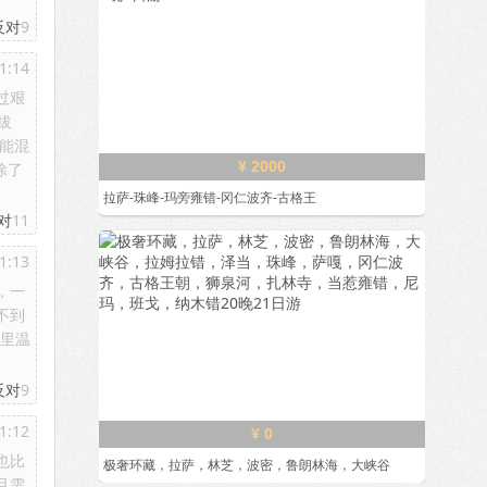
反对
9
1:14
过艰
拔
能混
¥ 2000
除了
拉萨-珠峰-玛旁雍错-冈仁波齐-古格王
对
11
1:13
，一
不到
这里温
反对
9
1:12
¥ 0
也比
极奢环藏，拉萨，林芝，波密，鲁朗林海，大峡谷
且需