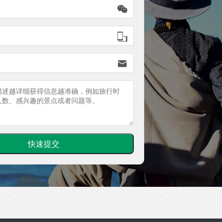


