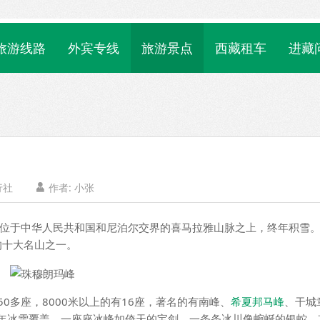
旅游线路
外宾专线
旅游景点
西藏租车
进藏
行社
作者:
小张

峰，位于中华人民共和国和尼泊尔交界的喜马拉雅山脉之上，终年积雪
的十大名山之一。
多座，8000米以上的有16座，著名的有南峰、
希夏邦马峰
、干城
里终年冰雪覆盖，一座座冰峰如倚天的宝剑，一条条冰川像蜿蜒的银蛇。