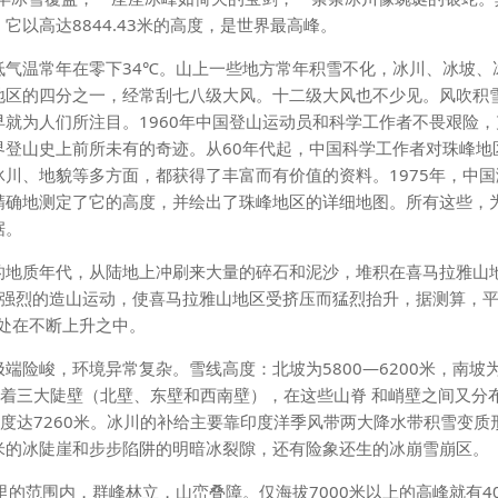
以高达8844.43米的高度，是世界最高峰。
低气温常年在零下34℃。山上一些地方常年积雪不化，冰川、冰坡、
地区的四分之一，经常刮七八级大风。十二级大风也不少见。风吹积
就为人们所注目。1960年中国登山运动员和科学工作者不畏艰险，
登山史上前所未有的奇迹。从60年代起，中国科学工作者对珠峰地
川、地貌等多方面，都获得了丰富而有价值的资料。1975年，中国
精确地测定了它的高度，并绘出了珠峰地区的详细地图。所有这些，
据。
地质年代，从陆地上冲刷来大量的碎石和泥沙，堆积在喜马拉雅山
于强烈的造山运动，使喜马拉雅山地区受挤压而猛烈抬升，据测算，
仍处在不断上升之中。
峻，环境异常复杂。雪线高度：北坡为5800—6200米，南坡
中间夹着三大陡壁（北壁、东壁和西南壁），在这些山脊 和峭壁之间又分
均厚度达7260米。冰川的补给主要靠印度洋季风带两大降水带积雪变质
米的冰陡崖和步步陷阱的明暗冰裂隙，还有险象还生的冰崩雪崩区。
范围内，群峰林立，山峦叠障。仅海拔7000米以上的高峰就有4