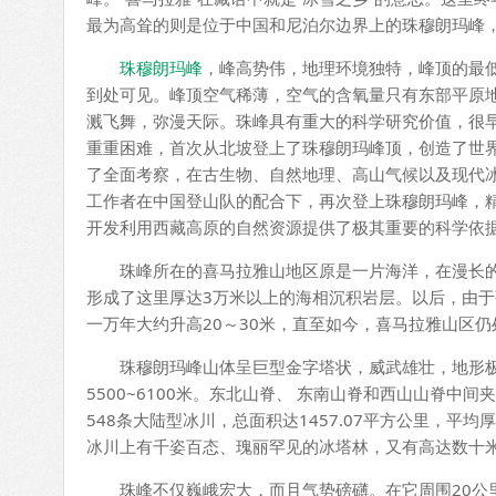
最为高耸的则是位于中国和尼泊尔边界上的珠穆朗玛峰，它
珠穆朗玛峰
，峰高势伟，地理环境独特，峰顶的最
到处可见。峰顶空气稀薄，空气的含氧量只有东部平原
溅飞舞，弥漫天际。珠峰具有重大的科学研究价值，很早
重重困难，首次从北坡登上了珠穆朗玛峰顶，创造了世界
了全面考察，在古生物、自然地理、高山气候以及现代冰
工作者在中国登山队的配合下，再次登上珠穆朗玛峰，
开发利用西藏高原的自然资源提供了极其重要的科学依
珠峰所在的喜马拉雅山地区原是一片海洋，在漫长的
形成了这里厚达3万米以上的海相沉积岩层。以后，由
一万年大约升高20～30米，直至如今，喜马拉雅山区
珠穆朗玛峰山体呈巨型金字塔状，威武雄壮，地形极端险
5500~6100米。东北山脊、 东南山脊和西山山脊
548条大陆型冰川，总面积达1457.07平方公里，平
冰川上有千姿百态、瑰丽罕见的冰塔林，又有高达数十
珠峰不仅巍峨宏大，而且气势磅礴。在它周围20公里的