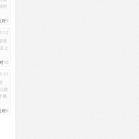
相对
反对
9
1:12
那里
去上
对
10
1:11
简
以烧
干粮
反对
8