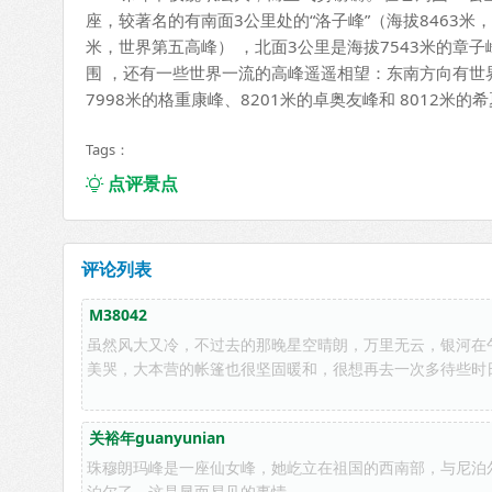
座，较著名的有南面3公里处的“洛子峰”（海拔8463米
米，世界第五高峰） ，北面3公里是海拔7543米的章子
围 ，还有一些世界一流的高峰遥遥相望：东南方向有世
7998米的格重康峰、8201米的卓奥友峰和 8012
Tags：
点评景点

评论列表
M38042
虽然风大又冷，不过去的那晚星空晴朗，万里无云，银河在
美哭，大本营的帐篷也很坚固暖和，很想再去一次多待些时
关裕年guanyunian
珠穆朗玛峰是一座仙女峰，她屹立在祖国的西南部，与尼泊
泊尔了，这是显而易见的事情。