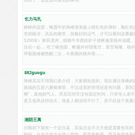
乞力马扎
静静的远望，晚霞中的珠峰渐渐披上暗红色的薄纱，釉红色
苦的跋涉，高反的痛苦，加极好的运气，才可以看到这番极致的
5200米）寒风凛冽，烧着牛羊粪的炉子使帐篷里格外温暖
住在一起.... 吃了碗泡面，帐篷外仰望夜空，星空璀璨、格
呼吸困难被憋醒二次，今夜睡的格外香.......
882guogu
珠峰其实不用我们多介绍，大家都知道的。现在通往珠峰的
路颠的五脏六腑都难受。不过这里的管理还是有问题，景区
啊”，真他妈气人。而且区间车没有固定时间，只有等人差
度又低风还特别大，很多人都冻得不行了。弄不好这个真要
湘阴王离
日喀则下面有一个定日县，其实过去不大方便是需要包车的
较好，从这个地方去登山营地，那里有邮局，而且有很多的