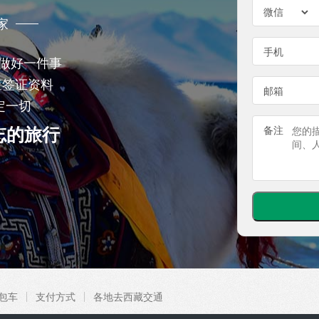
家
手机
注做好一件事
查签证资料
邮箱
定一切
忘的旅行
备注
包车
支付方式
各地去西藏交通