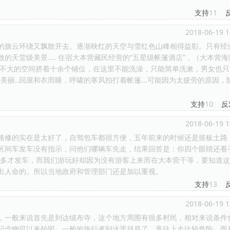
支持
11
2018-06-19 1
的旗云环绕又飘散开去。逐渐映红的天空与雪红色山峰相得益彰。只有经
天堂级美景.... 住宿大本营藏民经营的“五星级帐篷酒店”，（大本营海
。不大的空间挤着十余个铺位，在这里不能洗澡，只能简单洗漱，男女也只
外美丽..回屋和衣而睡，呼啸的寒风拍打着帐篷...可能因为太疲劳的原因，
支持
10
反
2018-06-19 1
路修的实在是太好了，自驾包车都很方便，五年前来的时候还是搓板土路
区间车发车没有指示，问他们哪辆车先走，结果回答是：你四个眼睛还看
不多才发车，而我们游玩好却因为没有游客上来而在大本营干等，要知道
出人命的。所以当地政府和管理部门还是加以重视。
支持
13
2018-06-19 1
，一般来说首先是到达绒布寺，这个地方周围有很多村民，相对来说条件
纪念物可以来拍照。一般的旅行者到这里就是了，再往上走比较危险，而