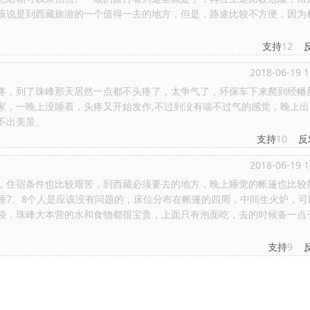
该说是到西藏旅游的一个值得一去的地方，但是，路途比较不方便，因为
支持
12
2018-06-19 1
疼，到了珠峰那天居然一点都不头疼了，太争气了，环保车下来爬到经幡
家，一晚上没睡着，头疼又开始发作,不过到没有喘不过气的感觉，晚上出
不出美景。
支持
10
反
2018-06-19 1
，住宿条件也比较艰苦，到西藏必须要去的地方，晚上睡觉的帐篷也比较
睡7、8个人是应该没有问题的，床位分布在帐篷的四周，中间生火炉，可
袋，珠峰大本营的水和食物都很宝贵，上面只有泡面吃，去的时候备一点
支持
9