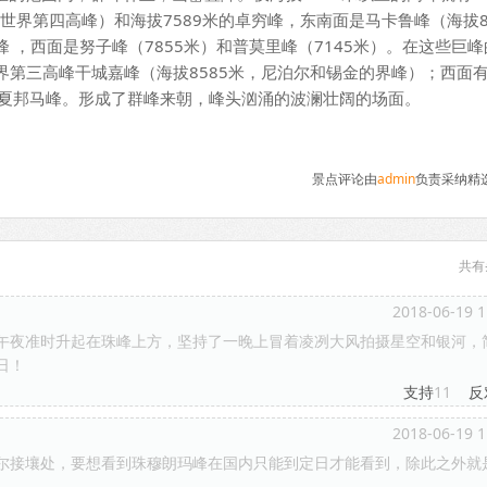
，世界第四高峰）和海拔7589米的卓穷峰，东南面是马卡鲁峰（海拔8
峰 ，西面是努子峰（7855米）和普莫里峰（7145米）。在这些巨
界第三高峰干城嘉峰（海拔8585米，尼泊尔和锡金的界峰）；西面
米的希夏邦马峰。形成了群峰来朝，峰头汹涌的波澜壮阔的场面。
景点评论由
admin
负责采纳精
共有
2018-06-19 1
午夜准时升起在珠峰上方，坚持了一晚上冒着凌冽大风拍摄星空和银河，
日！
支持
11
反
2018-06-19 1
尔接壤处，要想看到珠穆朗玛峰在国内只能到定日才能看到，除此之外就