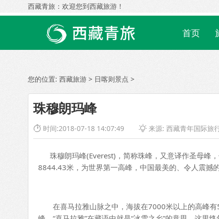
西藏青旅：欢迎您到西藏旅游！
首页
您的位置:
西藏旅游
>
日喀则景点
>
珠穆朗玛峰
时间:2018-07-18 14:07:49
来源:
西藏青年国际旅


珠穆朗玛峰(Everest)，简称珠峰，又意译作圣母
8844.43米，为世界第一高峰，中国最美的、令人震撼
在喜马拉雅山脉之中，海拔在7000米以上的高峰有50
峰。“喜马拉雅”在藏语中就是“冰雪之乡”的意思。这