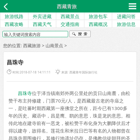
西藏青旅
旅游线路
外宾进藏
西藏景点
旅游包车
进藏问答
西藏攻略
西藏天气
交通指南
西藏概况
旅游信息
您的位置:
西藏旅游
>
山南景点
>
昌珠寺


时间:2018-07-18 14:11:11
来源:
西藏青年国际旅行社
昌珠寺
位于泽当镇南郊外两公里处的贡日山南麓，由松
赞干布主持修建，门票70元/人，是西藏最古老的寺庙之
一，是吐蕃时期西藏第一座佛堂之所在，距今已有1300多
年的历史。藏语中，昌是鹰、鹞的意思，珠是龙的意思。相
传此地在建寺前有一恶龙，被松赞干布化身为大鹏降伏后才
得以建寺，故得名。莲花生和米拉日巴等有名的人物都曾在
昌珠寺周围修行，其修行地遗址仍存，是佛教信徒朝拜的圣