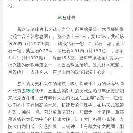
地。
昌珠寺珍珠唐卡为镇寺之宝，所画的是坚期木尼额松像
（观世音菩萨憩息图）。整个唐卡长2米，宽1.2米，共耗珍
珠26两（计29026颗），镶嵌钻石一颗，红宝石二颗，蓝宝
石一颗，紫宝石0.55两，绿松石0.91两（计185粒），珊瑚
4.1两（计1997颗），黄金15.5克。昌珠寺系吐蕃时期第一
批兴建的佛教寺庙之一，地当昌珠区治所。这儿林木葱茏，
风景绝佳，古往今来一直是山南的政治经济中心之一。
悠久的历史和宏伟的建筑，吸引着成千上万的香客络绎
不绝前去
转经
朝佛。五世达赖以后的历代达赖每年还要定期
来此添香礼佛。昌珠寺作为山南地区“三圣寺”之第一，在信
徒们心中享有崇高的地位。扩建后的昌珠寺，布局形式新颖
别致，独树一帜。它分前后两部分，前部为一小庭院，后部
是以错钦大殿为中心的拉康大院。进了大门都是小庭院。寺
院大门内门道上部悬挂着一口铜钟，上有藏文铭文两圈，阳