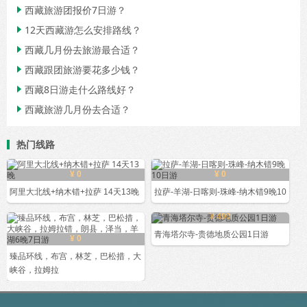
西藏旅游团报价7日游？

12天西藏游怎么安排路线？

西藏几月份去旅游最合适？

西藏跟团旅游要花多少钱？

西藏8日游走什么路线好？

西藏旅游几月份去合适？

热门线路
¥ 0
¥ 0
阿里大北线+纳木错+拉萨 14天13晚
拉萨-羊湖-日喀则-珠峰-纳木错9晚10
¥ 490
青海塔尔寺-贵德地质公园1日游
¥ 0
臻品环线，布宫，林芝，巴松措，大
峡谷，拉姆拉