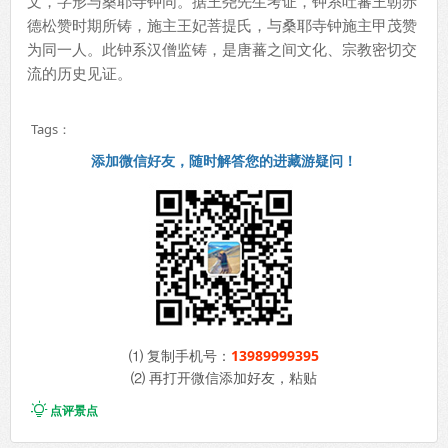
文，字形与桑耶寺钟同。据王尧先生考证，钟系吐蕃王朝赤
德松赞时期所铸，施主王妃菩提氏，与桑耶寺钟施主甲茂赞
为同一人。此钟系汉僧监铸，是唐蕃之间文化、宗教密切交
流的历史见证。
Tags：
添加微信好友，随时解答您的进藏游疑问！
⑴ 复制手机号：
13989999395
⑵ 再打开微信添加好友，粘贴

点评景点