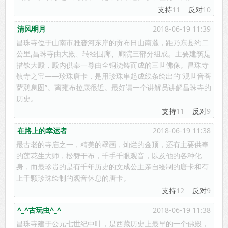
支持
11
反对
10
清风明月
2018-06-19 11:39
昌珠寺位于山南市雅砻河东岸的贡布日山南麓，距乃东县约二
公里,昌珠寺由大殿、转经围廊、廊院三部分组成。主要建筑是
措钦大殿，殿内供奉一尊由全铜浇铸而成的三世佛像。昌珠寺
镇寺之宝——珍珠唐卡，是用珍珠串起成线条绘出的“观世音菩
萨憩息图”。离雍布拉康很近。最好请一个讲解员讲解昌珠寺的
历史。
支持
11
反对
9
在路上的幸运者
2018-06-19 11:38
最古老的寺庙之一，精美的壁画，灿烂的金顶，还有主要供奉
的莲花生大师，松赞干布，千手千眼观音，以及他的各种化
身，而最珍贵的是有千年历史的文成公主亲自绘制的唐卡和有
上千颗珍珠绘制的观音休息的唐卡。
支持
12
反对
9
^_^古玩虫^_^
2018-06-19 11:38
昌珠寺建于公元七世纪中叶，是西藏历史上最早的一个佛殿，