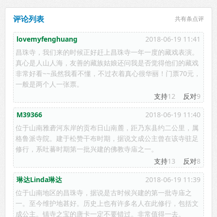
评论列表
共有
条点评
lovemyfenghuang
2018-06-19 11:41
昌珠寺，我们来的时候正好赶上昌珠寺一年一度的藏戏表演。
真心是人山人海，友善的藏族姑娘还问我是否觉得他们的藏戏
非常好看~~虽然我看不懂，不过衣着真心很华丽！门票70元，
一般是两个人一张票。
支持
12
反对
9
M39366
2018-06-19 11:40
位于山南雅砻河东岸的贡布日山南麓，距乃东县约二公里，属
格鲁派寺院。建于松赞干布时期，据说文成公主曾在该寺驻足
修行，系吐蕃时期第一批兴建的佛教寺庙之一。
支持
13
反对
8
琳达Linda琳达
2018-06-19 11:39
位于山南地区的昌珠寺，据说是古时候兴建的第一批寺庙之
一。至今维护地甚好。历史上也有许多名人在此修行，包括文
成公主。镇寺之宝的唐卡一定不要错过。非常值得一去。