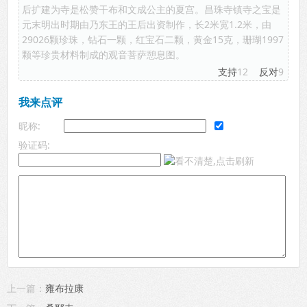
后扩建为寺是松赞干布和文成公主的夏宫。昌珠寺镇寺之宝是
元末明出时期由乃东王的王后出资制作，长2米宽1.2米，由
29026颗珍珠，钻石一颗，红宝石二颗，黄金15克，珊瑚1997
颗等珍贵材料制成的观音菩萨憩息图。
支持
12
反对
9
我来点评
昵称:
验证码:
上一篇：
雍布拉康