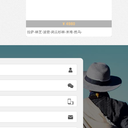
¥ 4980
拉萨-林芝-波密-岗云杉林-米堆-然乌-



