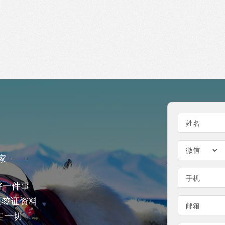
姓名
家
手机
好一件事
查签证资料
邮箱
定一切