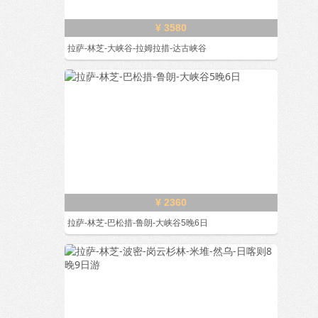
¥ 3580
拉萨-林芝-大峡谷-拉姆拉措-达古峡谷
¥ 2360
拉萨-林芝-巴松措-鲁朗-大峡谷5晚6日