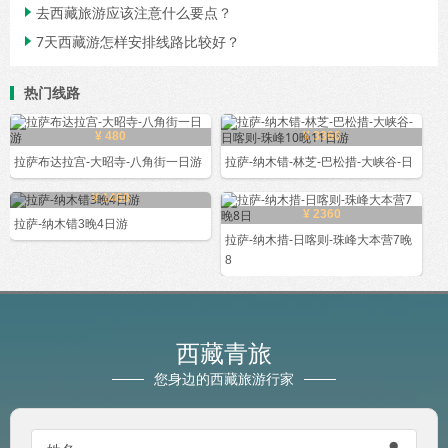
去西藏旅游应该注意什么要点？

7天西藏游怎样安排线路比较好？

热门线路
¥ 480
¥ 3360
拉萨布达拉宫-大昭寺-八角街一日游
拉萨-纳木错-林芝-巴松措-大峡谷-日
¥ 1460
¥ 2360
拉萨-纳木错3晚4日游
拉萨-纳木措-日喀则-珠峰大本营7晚
8
西藏青旅
您身边的西藏旅游行家