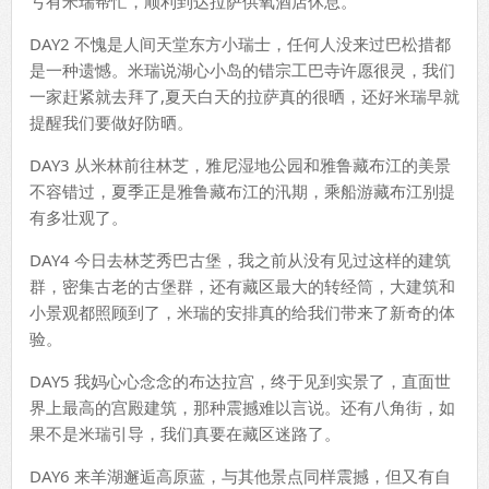
亏有米瑞帮忙，顺利到达拉萨供氧酒店休息。
DAY2 不愧是人间天堂东方小瑞士，任何人没来过巴松措都
是一种遗憾。米瑞说湖心小岛的错宗工巴寺许愿很灵，我们
一家赶紧就去拜了,夏天白天的拉萨真的很晒，还好米瑞早就
提醒我们要做好防晒。
DAY3 从米林前往林芝，雅尼湿地公园和雅鲁藏布江的美景
不容错过，夏季正是雅鲁藏布江的汛期，乘船游藏布江别提
有多壮观了。
DAY4 今日去林芝秀巴古堡，我之前从没有见过这样的建筑
群，密集古老的古堡群，还有藏区最大的转经筒，大建筑和
小景观都照顾到了，米瑞的安排真的给我们带来了新奇的体
验。
DAY5 我妈心心念念的布达拉宫，终于见到实景了，直面世
界上最高的宫殿建筑，那种震撼难以言说。还有八角街，如
果不是米瑞引导，我们真要在藏区迷路了。
DAY6 来羊湖邂逅高原蓝，与其他景点同样震撼，但又有自