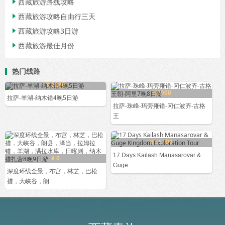
西藏旅游路线攻略

西藏旅游攻略自由行三天

西藏旅游攻略3日游

西藏旅游最佳月份

热门线路
¥ 1280
¥ 2000
拉萨-羊湖-纳木错4晚5日游
拉萨-珠峰-玛旁雍错-冈仁波齐-古格
王
¥ 15100
17 Days Kailash Manasarovar &
¥ 0
Guge
深度环线全景，布宫，林芝，巴松
措，大峡谷，朗