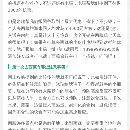
的机票有些难抢，不过还好有米瑞，米瑞帮我们抢到了往返
3000的机票。
但是米瑞帮我们报团争取到了最大优惠，省下了不少钱，三
个人去西藏旅游来回人均才花了4500元左右，这还是包括
交通在内的，真是让人十分惊喜，这个开销在西藏玩七天真
的很值得了！如果有打算去西藏的小伙伴也想得到这样的优
惠，就赶紧加上米瑞（微 信电话同号：13989999395复制
添加好友或者打电话，西藏旅行主打一个省钱）问问吧！
第一次去西藏有哪些注意事项？
网上攻略提到的比较多的我就不再细说了，比如带好证件、
必备药品和注意防晒等。米瑞给我讲了一些容易忽略的小细
节，现在分享给有入藏意向的朋友们。预防高原反应不仅可
以从药物入手，饮食方面也可以预防，注意饮食卫生，多吃
水果、蔬菜，适量摄入高热量、易消化的食物，避免烟酒，
因为不合理的饮食有可能会加重高原反应。
西藏许多景点都是宗教圣地，来到西藏一定要尊重当地的宗
教文化和礼仪，如不随便打听别人的宗教信仰和个人生活，