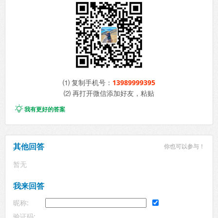
⑴ 复制手机号：
13989999395
⑵ 再打开微信添加好友，粘贴

我有更好的答案
其他回答
你也可以参与！
暂无
我来回答
昵称:
验证码: