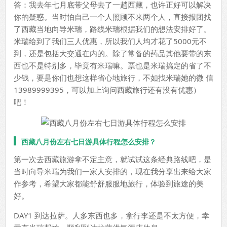
答：我去年七月底带父母去了一趟西藏，也许正好可以解决
你的疑惑。当时怕自己一个人照顾不来两个人，直接报团找
了西藏当地向导米瑞，路线米瑞根据我们的想法安排好了。
米瑞给到了我们三人优惠，所以我们人均才花了5000元不
到，还是包括大交通在内的。除了常备的药品其他要带的东
西也不是特别多，毕竟有米瑞嘛。票也是米瑞搞定的省了不
少钱，要是你们也想这样省心地旅行，不如找米瑞她的微 信
13989999395，可以加上询问西藏旅行还有没有优惠）
吧！
西藏八月份左右七日游具体行程怎么安排？
第一次去西藏旅游拿不定主意，就试试这条经典路线吧，是
当时向导米瑞为我们一家人安排的，现在我分享出来给大家
作参考，希望大家都能舒舒服服地旅行，体验到旅途的美
好。
DAY1 到达拉萨。人多东西也多，拿行李还是不太方便，幸