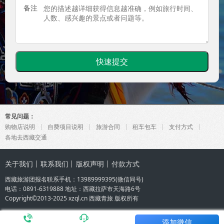
备注
常见问题：
购物店说明
自费项目说明
旅游合同
租车包车
支付方式
各地去西藏交通
关于我们
联系我们
版权声明
付款方式
西藏旅游团报名联系手机：
13989999395
(微信同号)
电话：0891-6319888 地址：西藏拉萨市天海路6号
Copyright©2013-2025 xzql.cn
西藏青旅
版权所有
添加微信