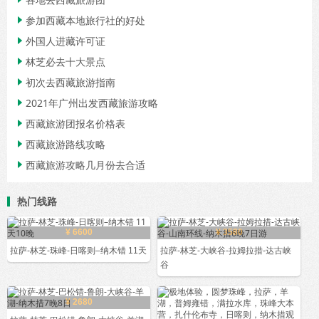
参加西藏本地旅行社的好处

外国人进藏许可证

林芝必去十大景点

初次去西藏旅游指南

2021年广州出发西藏旅游攻略

西藏旅游团报名价格表

西藏旅游路线攻略

西藏旅游攻略几月份去合适

热门线路
¥ 6600
¥ 3580
拉萨-林芝-珠峰-日喀则–纳木错 11天
拉萨-林芝-大峡谷-拉姆拉措-达古峡
谷
¥ 2680