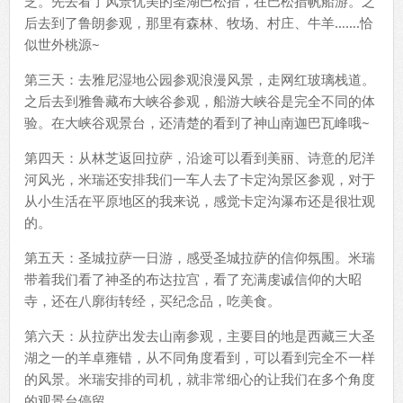
芝。先去看了风景优美的圣湖巴松措，在巴松措帆船游。之
后去到了鲁朗参观，那里有森林、牧场、村庄、牛羊…….恰
似世外桃源~
第三天：去雅尼湿地公园参观浪漫风景，走网红玻璃栈道。
之后去到雅鲁藏布大峡谷参观，船游大峡谷是完全不同的体
验。在大峡谷观景台，还清楚的看到了神山南迦巴瓦峰哦~
第四天：从林芝返回拉萨，沿途可以看到美丽、诗意的尼洋
河风光，米瑞还安排我们一车人去了卡定沟景区参观，对于
从小生活在平原地区的我来说，感觉卡定沟瀑布还是很壮观
的。
第五天：圣城拉萨一日游，感受圣城拉萨的信仰氛围。米瑞
带着我们看了神圣的布达拉宫，看了充满虔诚信仰的大昭
寺，还在八廓街转经，买纪念品，吃美食。
第六天：从拉萨出发去山南参观，主要目的地是西藏三大圣
湖之一的羊卓雍错，从不同角度看到，可以看到完全不一样
的风景。米瑞安排的司机，就非常细心的让我们在多个角度
的观景台停留。