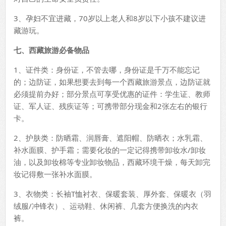
3、孕妇不宜进藏，70岁以上老人和8岁以下小孩不建议进
藏游玩。
七、西藏旅游必备物品
1、证件类：身份证，不管去哪，身份证是千万不能忘记
的；边防证，如果想要去到每一个西藏旅游景点，边防证就
必须提前办好；部分景点可享受优惠的证件：学生证、教师
证、军人证、残疾证等；可携带部分现金和2张左右的银行
卡。
2、护肤类：防晒霜、润唇膏、遮阳帽、防晒衣；水乳霜、
补水面膜、护手霜；需要化妆的一定记得携带卸妆水/卸妆
油，以及卸妆棉等专业卸妆物品，西藏环境干燥，每天卸完
妆记得敷一张补水面膜。
3、衣物类：长袖T恤衬衣、保暖套装、厚外套、保暖衣（羽
绒服/冲锋衣）、运动鞋、休闲裤、几套方便换洗的内衣
裤。